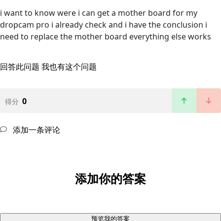
i want to know were i can get a mother board for my
dropcam pro i already check and i have the conclusion i
need to replace the mother board everything else works
回答此问题
我也有这个问题
0
得分
添加一条评论
添加你的答案
预览我的答案