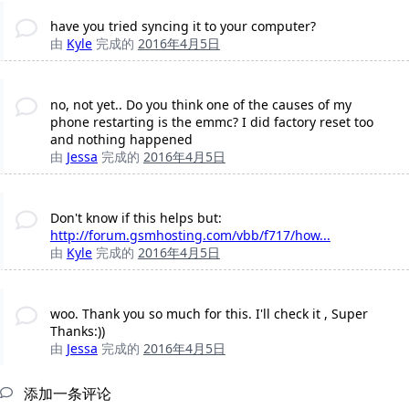
have you tried syncing it to your computer?
由
Kyle
完成的
2016年4月5日
no, not yet.. Do you think one of the causes of my
phone restarting is the emmc? I did factory reset too
and nothing happened
由
Jessa
完成的
2016年4月5日
Don't know if this helps but:
http://forum.gsmhosting.com/vbb/f717/how...
由
Kyle
完成的
2016年4月5日
woo. Thank you so much for this. I'll check it , Super
Thanks:))
由
Jessa
完成的
2016年4月5日
添加一条评论