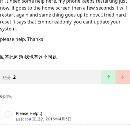
Hi, I need some help here, my phone keeps restarting just
now, it goes to the home screen then a few seconds it will
restart again and same thing goes up to now. I tried hard
reset it says that Emmc readonly, you cant update your
system.
please help. Thanks
回答此问题
我也有这个问题
2
得分
5条评论:
Please Help :)
由
Jessa
完成的
2016年4月5日