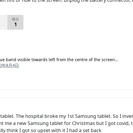
n tint or hue to the screen. unplug the battery connector, 
得分
1
lue band visible towards left from the centre of the screen...
20年8月4日
ablet. The hospital broke my 1st Samsung tablet. So I invested
t me a new Samsung tablet for Christmas but I got covid, th
lly think I got so upset with it I had a set back