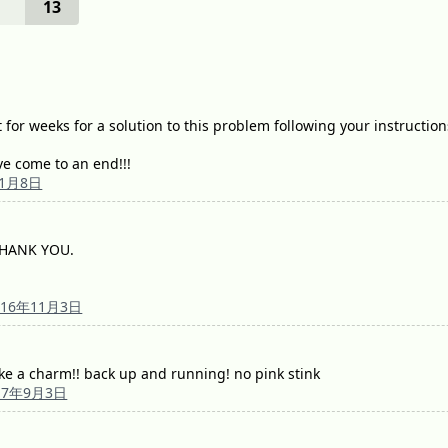
13
t for weeks for a solution to this problem following your instructio
ve come to an end!!!
年1月8日
THANK YOU.
016年11月3日
 like a charm!! back up and running! no pink stink
17年9月3日