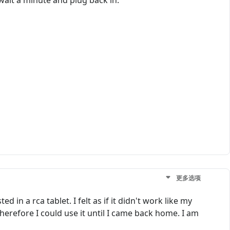
wait a minute and plug back in.
更多选项
 in a rca tablet. I felt as if it didn't work like my
erefore I could use it until I came back home. I am