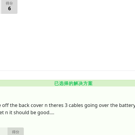
得分
6
已选择的解决方案
e off the back cover n theres 3 cables going over the batter
t n it should be good....
得分