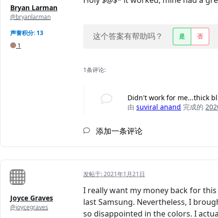
Holy $@$* it worked, mine had a gree
Bryan Larman
@bryanlarman
声誉积分: 13
这个答案有帮助吗？
是
否
1
1条评论:
Didn't work for me...thick b
由
suviral anand
完成的
20
添加一条评论
发帖于:
2021年1月21日
I really want my money back for this t
Joyce Graves
last Samsung. Nevertheless, I brough
@joycegraves
so disappointed in the colors. I actua