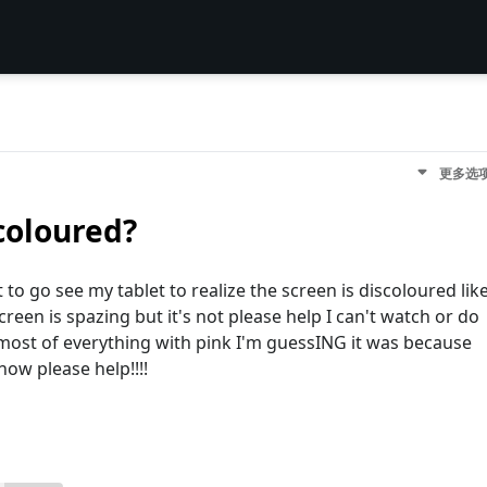
更多选
coloured?
to go see my tablet to realize the screen is discoloured lik
screen is spazing but it's not please help I can't watch or do
most of everything with pink I'm guessING it was because
now please help!!!!