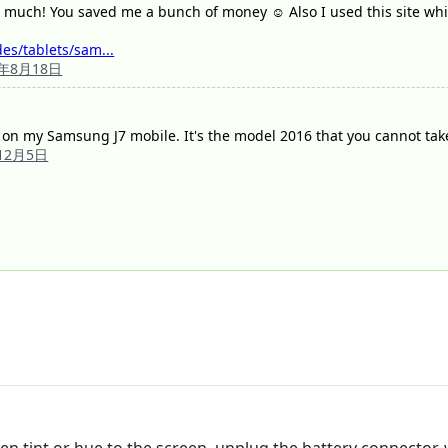
o much! You saved me a bunch of money ☺️ Also I used this site wh
es/tablets/sam...
9年8月18日
g on my Samsung J7 mobile. It's the model 2016 that you cannot tak
12月5日