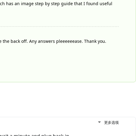
ich has an image step by step guide that I found useful
e the back off. Any answers pleeeeeease. Thank you.
更多选项