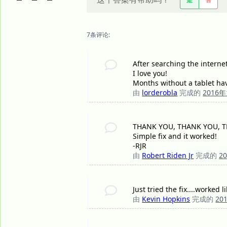
7条评论:
After searching the interne
I love you!
Months without a tablet ha
由
lorderobla
完成的
2016
THANK YOU, THANK YOU, 
Simple fix and it worked!
-RJR
由
Robert Riden Jr
完成的
2
Just tried the fix....worked
由
Kevin Hopkins
完成的
20