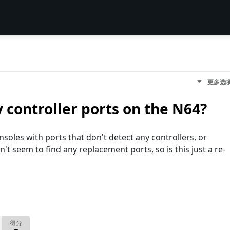
更多选
y controller ports on the N64?
oles with ports that don't detect any controllers, or
t seem to find any replacement ports, so is this just a re-
得分