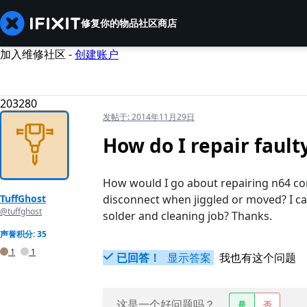
修复你的物品
社区
商店
加入维修社区 -
创建账户
203280
发帖于:
2014年11月29日
How do I repair fault
How would I go about repairing n64 cons
TuffGhost
disconnect when jiggled or moved? I can'
@tuffghost
solder and cleaning job? Thanks.
声誉积分: 35
1
1
已回答！
显示答案
我也有这个问题
这是一个好问题吗？
是
否