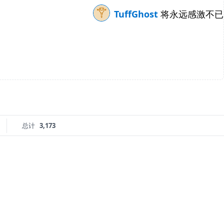
TuffGhost
将永远感激不已
总计
3,173