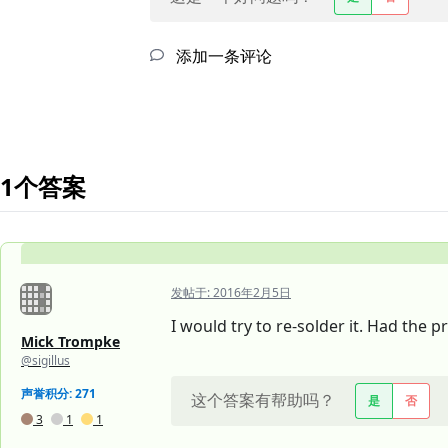
添加一条评论
1个答案
发帖于:
2016年2月5日
I would try to re-solder it. Had the p
Mick Trompke
@sigillus
声誉积分: 271
这个答案有帮助吗？
是
否
3
1
1