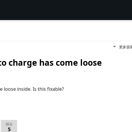
更多选
 to charge has come loose
loose inside. Is this fixable?
得分
5