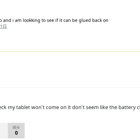
 and i am lookking to see if it can be glued back on
31日
heck my tablet won't come on it don't seem like the battery
得分
0