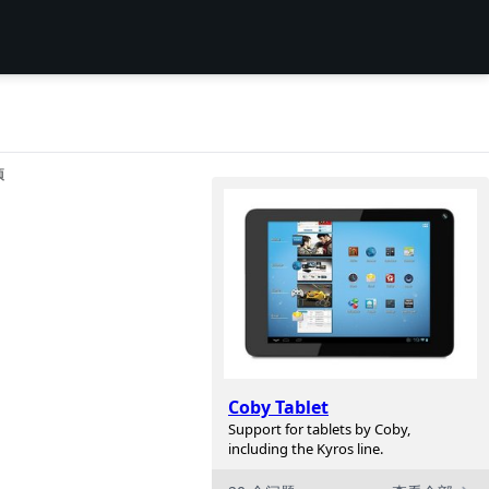
项
Coby Tablet
Support for tablets by Coby,
including the Kyros line.