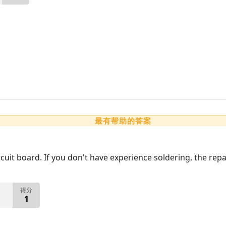
最有帮助的答案
ircuit board. If you don't have experience soldering, the re
得分
1