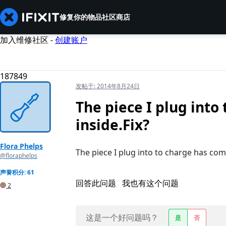
修复你的物品
社区
商店
加入维修社区 -
创建账户
187849
发帖于:
2014年8月24日
The piece I plug into
inside.Fix?
Flora Phelps
The piece I plug into to charge has come 
@floraphelps
声誉积分: 61
回答此问题
我也有这个问题
2
这是一个好问题吗？
是
否