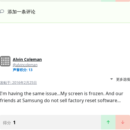
添加一条评论
Alvin Coleman
@alvincoleman
声誉积分: 13
更多选项
发帖于:
2016年2月25日
I'm having the same issue...My screen is frozen. And our
friends at Samsung do not sell factory reset software...
1
得分