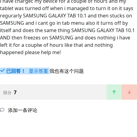
i have chargec my device for a couple of hours and my
tablet was turned off when i managed to turn it on it says
regurarly SAMSUNG GALAXY TAB 10.1 and then stucks on
SAMSUNG and i cant go in tab menu also it turns off by
itself and does the same thing SAMSUNG GALAXY TAB 10.1
AND then freezes on SAMSUNG and does nothing i have
left it for a couplw of hours like that and nothing
happened please help me!
已回答！
显示答案
我也有这个问题
7
得分
添加一条评论