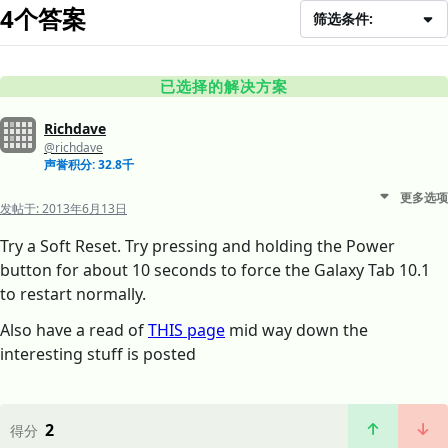
4个答案
筛选条件:
已选择的解决方案
Richdave
@richdave
声誉积分: 32.8千
更多选项
发帖于:
2013年6月13日
Try a Soft Reset. Try pressing and holding the Power
button for about 10 seconds to force the Galaxy Tab 10.1
to restart normally.
Also have a read of
THIS page
mid way down the
interesting stuff is posted
2
得分