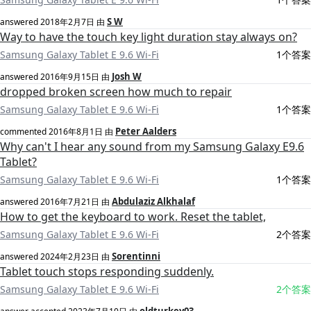
S W
answered
2018年2月7日
由
Way to have the touch key light duration stay always on?
Samsung Galaxy Tablet E 9.6 Wi-Fi
1个答案
Josh W
answered
2016年9月15日
由
dropped broken screen how much to repair
Samsung Galaxy Tablet E 9.6 Wi-Fi
1个答案
Peter Aalders
commented
2016年8月1日
由
Why can't I hear any sound from my Samsung Galaxy E9.6
Tablet?
Samsung Galaxy Tablet E 9.6 Wi-Fi
1个答案
Abdulaziz Alkhalaf
answered
2016年7月21日
由
How to get the keyboard to work. Reset the tablet,
Samsung Galaxy Tablet E 9.6 Wi-Fi
2个答案
Sorentinni
answered
2024年2月23日
由
Tablet touch stops responding suddenly.
Samsung Galaxy Tablet E 9.6 Wi-Fi
2个答案