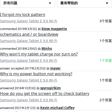
所有问题
最有帮助的
I forgot my lock pattern
Samsung Galaxy Tablet E 9.6 Wi-Fi
3个答案
klose maggette
commented
2019年3月3日
由
schematics and / or boardview
Samsung Galaxy Tablet E 9.6 Wi-Fi
1个答案
Minho
commented
2018年2月6日
由
Why won't my tablet charge nor turn on?
Samsung Galaxy Tablet E 9.6 Wi-Fi
1个答案
mayer
answer accepted
2017年2月25日
由
Why is my power button not working?
Samsung Galaxy Tablet E 9.6 Wi-Fi
1个答案
spyrogirlkim
answered
2016年10月3日
由
How do you get the screen off to check battery
Samsung Galaxy Tablet E 9.6 Wi-Fi
2个答案
Kevin michael Coffey
answered
2021年2月12日
由