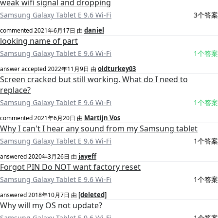
weak wifi signal and dropping
Samsung Galaxy Tablet E 9.6 Wi-Fi
3个答案
daniel
commented
2021年6月17日
由
looking name of part
Samsung Galaxy Tablet E 9.6 Wi-Fi
1个答案
oldturkey03
answer accepted
2022年11月9日
由
Screen cracked but still working. What do I need to
replace?
Samsung Galaxy Tablet E 9.6 Wi-Fi
1个答案
Martijn Vos
commented
2021年6月20日
由
Why I can't I hear any sound from my Samsung tablet
Samsung Galaxy Tablet E 9.6 Wi-Fi
1个答案
jayeff
answered
2020年3月26日
由
Forgot PIN Do NOT want factory reset
Samsung Galaxy Tablet E 9.6 Wi-Fi
1个答案
[deleted]
answered
2018年10月7日
由
Why will my OS not update?
Samsung Galaxy Tablet E 9.6 Wi-Fi
1个答案