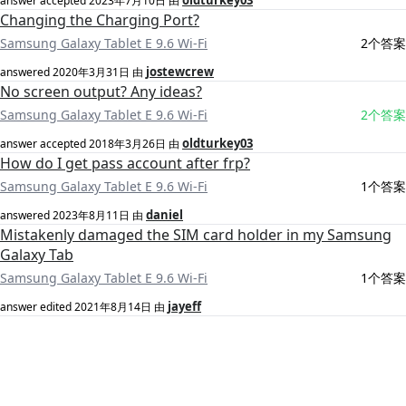
oldturkey03
answer accepted
2023年7月10日
由
Changing the Charging Port?
Samsung Galaxy Tablet E 9.6 Wi-Fi
2个答案
jostewcrew
answered
2020年3月31日
由
No screen output? Any ideas?
Samsung Galaxy Tablet E 9.6 Wi-Fi
2个答案
oldturkey03
answer accepted
2018年3月26日
由
How do I get pass account after frp?
Samsung Galaxy Tablet E 9.6 Wi-Fi
1个答案
daniel
answered
2023年8月11日
由
Mistakenly damaged the SIM card holder in my Samsung
Galaxy Tab
Samsung Galaxy Tablet E 9.6 Wi-Fi
1个答案
jayeff
answer edited
2021年8月14日
由