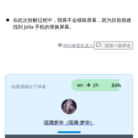
在此次拆解过程中，我将不会移除屏幕，因为目前很难
找到 Jolla 手机的替换屏幕。
询问修复机器人
添加一条评论
添加一条评论
添加评论
en
zh
84%
由衷感谢以下译者：
取消
发帖评论
琉璃梦华（琉璃·梦华）