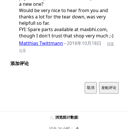
a new one?
Would be very nice to hear from you and
thanks a lot for the tear down, was very
helpfull so far.
FYI: Spare parts available at maxbhi.com,
though I don't trust that shop very much ;-)
Matthias Twittmann
-
2016年10月18日
回复
分享
添加评论
取消
发帖评论
浏览统计数据:
过去 24 小时：
6