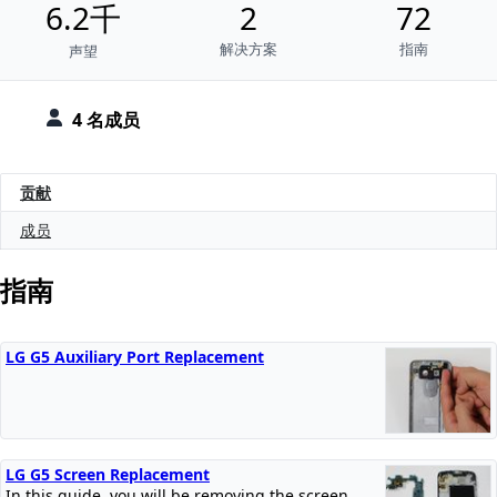
6.2千
2
72
解决方案
指南
声望
4 名成员
贡献
成员
指南
LG G5 Auxiliary Port Replacement
LG G5 Screen Replacement
In this guide, you will be removing the screen...