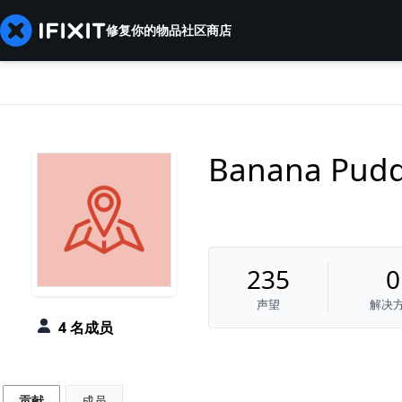
修复你的物品
社区
商店
Banana Pud
235
0
声望
解决
4 名成员
贡献
成员