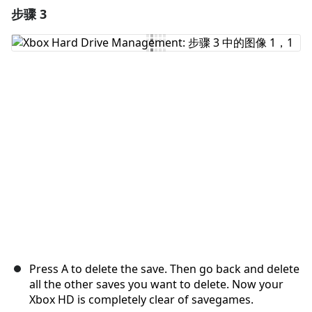
步骤 3
添加一条评论
添加评论
取消
发帖评论
Press A to delete the save. Then go back and delete
all the other saves you want to delete. Now your
Xbox HD is completely clear of savegames.