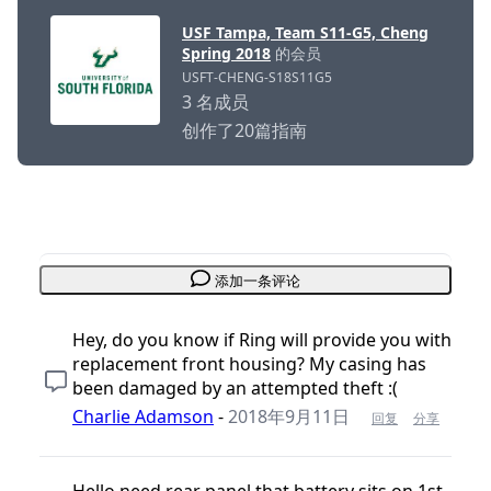
USF Tampa, Team S11-G5, Cheng
Spring 2018
的会员
USFT-CHENG-S18S11G5
3 名成员
创作了20篇指南
添加一条评论
Hey, do you know if Ring will provide you with
replacement front housing? My casing has
been damaged by an attempted theft :(
Charlie Adamson
-
2018年9月11日
回复
分享