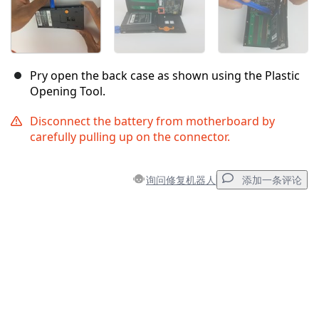
Pry open the back case as shown using the Plastic
Opening Tool.
Disconnect the battery from motherboard by
carefully pulling up on the connector.
询问修复机器人
添加一条评论
添加一条评论
添加评论