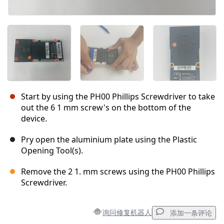
Start by using the PH00 Phillips Screwdriver to take
out the 6 1 mm screw's on the bottom of the
device.
Pry open the aluminium plate using the Plastic
Opening Tool(s).
Remove the 2 1. mm screws using the PH00 Phillips
Screwdriver.
询问修复机器人
添加一条评论