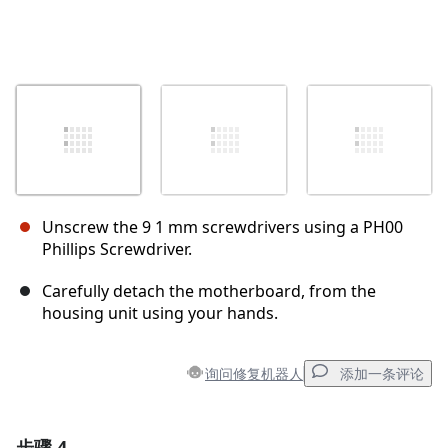
Unscrew the 9 1 mm screwdrivers using a PH00
Phillips Screwdriver.
Carefully detach the motherboard, from the
housing unit using your hands.
询问修复机器人
添加一条评论
步骤 4
添加一条评论