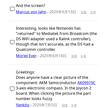
And the screen?
Marcus von Jahn
-
2025年6月13日
回复
分享
Interesting, looks like Nintendo has
"returned" to Mediatek from Broadcom (the
DS WiFi adapter used a Ralink controller),
though that isn't accurate, as the DS had a
Qualcomm controller.
Moriel Ever
-
2025年6月14日
回复
分享
Greetings:
Does anyone have a clear picture of the
component: AKM Semiconductor
AK09919C
3-axis electronic compass. In the Joycon 2
board. When clicking the picture the part
number looks fuzzy.
Yankito
-
2025年7月5日
回复
分享