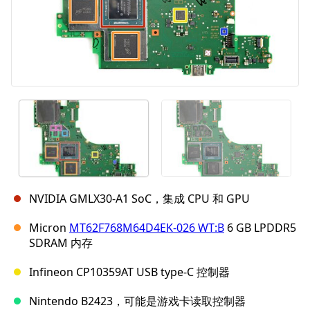
NVIDIA GMLX30-A1 SoC，集成 CPU 和 GPU
Micron
MT62F768M64D4EK-026 WT:B
6 GB LPDDR5
SDRAM 内存
Infineon CP10359AT USB type-C 控制器
Nintendo B2423，可能是游戏卡读取控制器