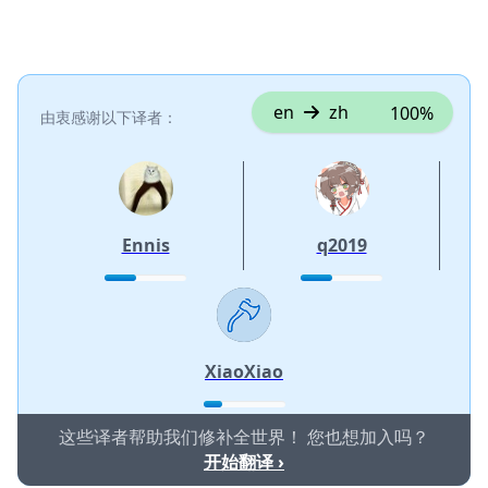
添加一条评论
添加评论
en
zh
100%
由衷感谢以下译者：
取消
发帖评论
Ennis
q2019
XiaoXiao
这些译者帮助我们修补全世界！ 您也想加入吗？
开始翻译 ›