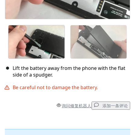
Lift the battery away from the phone with the flat
side of a spudger.
Be careful not to damage the battery.
询问修复机器人
添加一条评论
添加一条评论