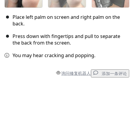
Place left palm on screen and right palm on the
back.
Press down with fingertips and pull to separate
the back from the screen.
You may hear cracking and popping.
询问修复机器人
添加一条评论
添加一条评论
添加评论