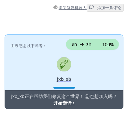
询问修复机器人
添加一条评论
添加一条评论
添加评论
en
zh
100%
由衷感谢以下译者：
取消
发帖评论
jxb_xb
jxb_xb正在帮助我们修复这个世界！ 您也想加入吗？
开始翻译 ›