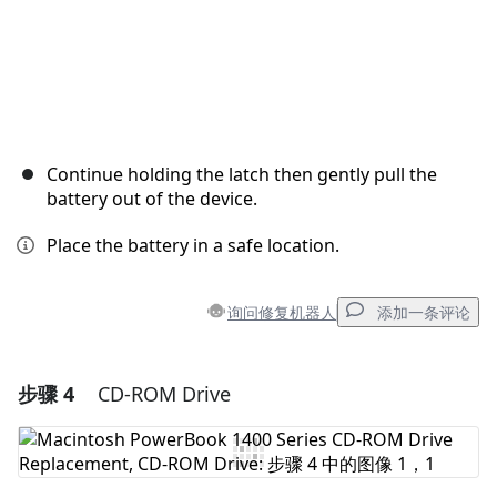
Continue holding the latch then gently pull the
battery out of the device.
Place the battery in a safe location.
询问修复机器人
添加一条评论
步骤 4
CD-ROM Drive
添加一条评论
添加评论