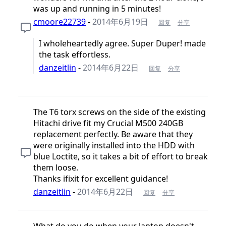
was up and running in 5 minutes!
cmoore22739
-
2014年6月19日
回复
分享
I wholeheartedly agree. Super Duper! made
the task effortless.
danzeitlin
-
2014年6月22日
回复
分享
The T6 torx screws on the side of the existing
Hitachi drive fit my Crucial M500 240GB
replacement perfectly. Be aware that they
were originally installed into the HDD with
blue Loctite, so it takes a bit of effort to break
them loose.
Thanks ifixit for excellent guidance!
danzeitlin
-
2014年6月22日
回复
分享
What do you do when your laptop doesn't