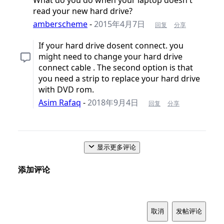
read your new hard drive?
amberscheme
-
2015年4月7日
回复
分享
If your hard drive dosent connect. you
might need to change your hard drive
connect cable . The second option is that
you need a strip to replace your hard drive
with DVD rom.
Asim Rafaq
-
2018年9月4日
回复
分享
显示更多评论
添加评论
取消
发帖评论