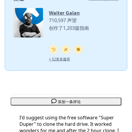
Walter Galan
710,597 声望
创作了1,203篇指南
+ 52更多徽章
添加一条评论
I'd suggest using the free software "Super
Duper" to clone the hard drive. It worked
wonders for me and after the 2 hour clone, I