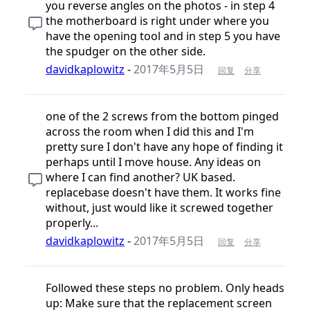
you reverse angles on the photos - in step 4
the motherboard is right under where you
have the opening tool and in step 5 you have
the spudger on the other side.
davidkaplowitz
-
2017年5月5日
回复
分享
one of the 2 screws from the bottom pinged
across the room when I did this and I'm
pretty sure I don't have any hope of finding it
perhaps until I move house. Any ideas on
where I can find another? UK based.
replacebase doesn't have them. It works fine
without, just would like it screwed together
properly...
davidkaplowitz
-
2017年5月5日
回复
分享
Followed these steps no problem. Only heads
up: Make sure that the replacement screen