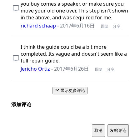
you buy comes a speaker, or make sure you
move your old one over. This step isn't shown
in the above, and was required for me.
richard schaap
-
2017年6月16日
回复
分享
I think the guide could be a bit more
completed. Its vague and doesn't seem like a
full repair guide.
Jericho Ortiz
-
2017年6月26日
回复
分享
显示更多评论
添加评论
取消
发帖评论