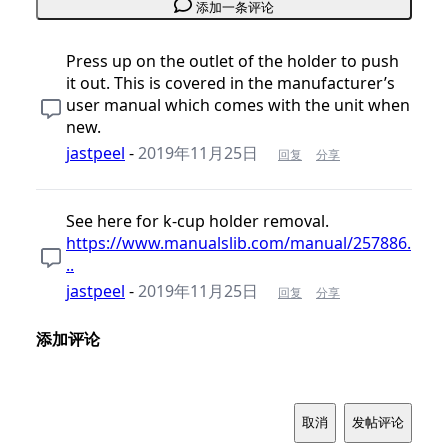
添加一条评论
Press up on the outlet of the holder to push
it out. This is covered in the manufacturer’s
user manual which comes with the unit when
new.
jastpeel
-
2019年11月25日
回复
分享
See here for k-cup holder removal.
https://www.manualslib.com/manual/257886.
..
jastpeel
-
2019年11月25日
回复
分享
添加评论
取消
发帖评论