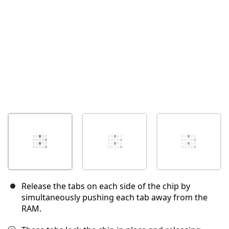
取消
发帖评论
Release the tabs on each side of the chip by
simultaneously pushing each tab away from the
RAM.