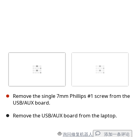
Remove the single 7mm Phillips #1 screw from the
USB/AUX board.
Remove the USB/AUX board from the laptop.
询问修复机器人
添加一条评论