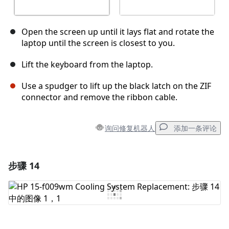
Open the screen up until it lays flat and rotate the
laptop until the screen is closest to you.
Lift the keyboard from the laptop.
Use a spudger to lift up the black latch on the ZIF
connector and remove the ribbon cable.
询问修复机器人
添加一条评论
步骤 14
添加一条评论
添加评论