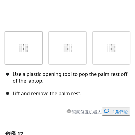
Use a plastic opening tool to pop the palm rest off
of the laptop.
Lift and remove the palm rest.
询问修复机器人
1条评论
步骤 17
添加一条评论