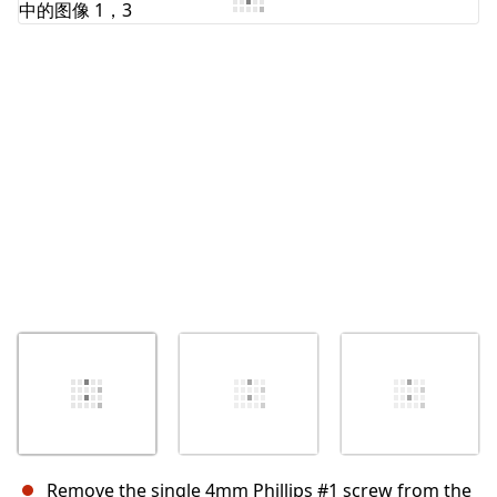
取消
发帖评论
Remove the single 4mm Phillips #1 screw from the