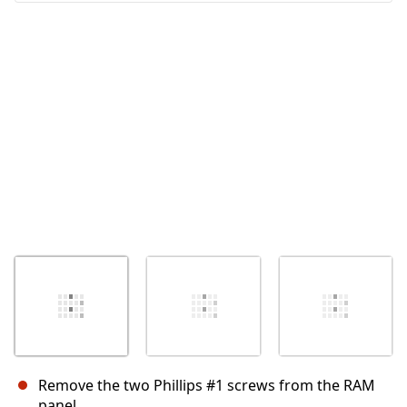
取消
发帖评论
Remove the two Phillips #1 screws from the RAM
panel.