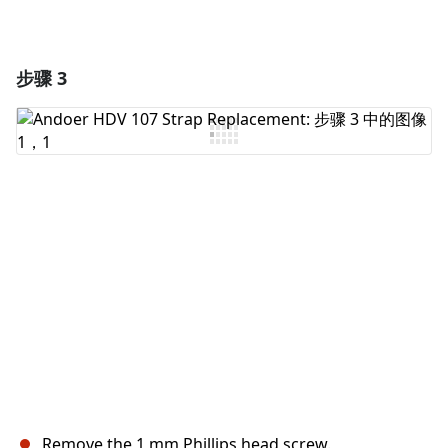
步骤 3
Remove the 1 mm Phillips head screw.