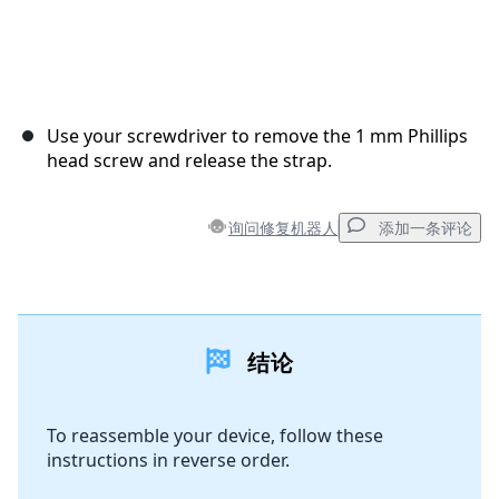
Use your screwdriver to remove the 1 mm Phillips
head screw and release the strap.
询问修复机器人
添加一条评论
添加一条评论
结论
添加评论
To reassemble your device, follow these
instructions in reverse order.
取消
发帖评论