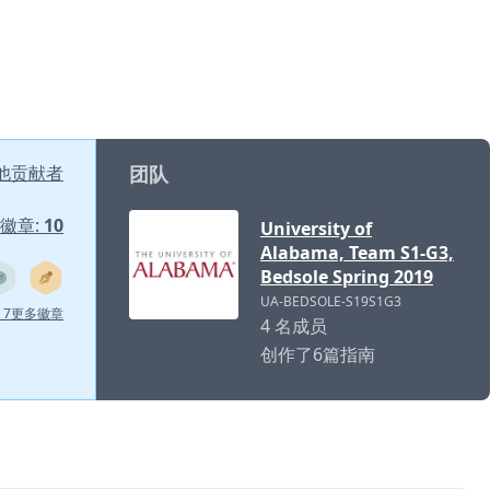
他贡献者
团队
徽章:
10
University of
Alabama, Team S1-G3,
Bedsole Spring 2019
UA-BEDSOLE-S19S1G3
+ 7更多徽章
4 名成员
创作了6篇指南