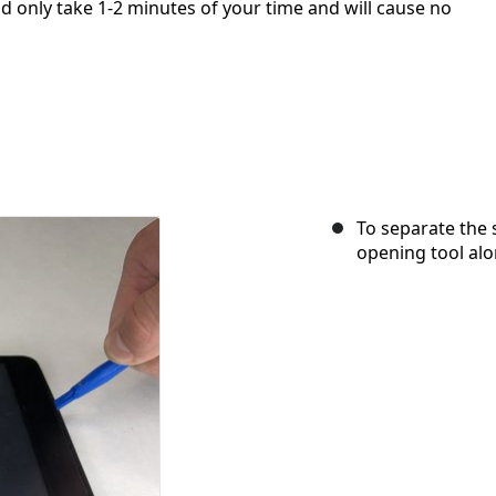
d only take 1-2 minutes of your time and will cause no
To separate the 
opening tool alo