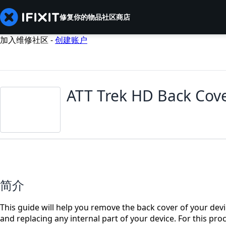
修复你的物品
社区
商店
加入维修社区 -
创建账户
ATT Trek HD Back Cov
简介
This guide will help you remove the back cover of your devic
and replacing any internal part of your device. For this proc