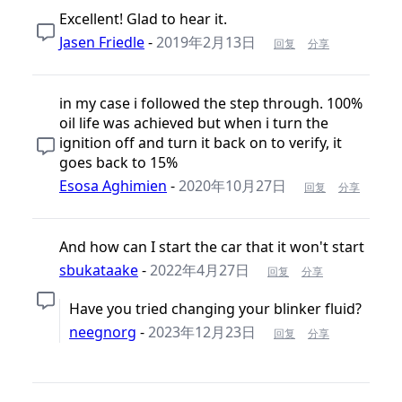
Excellent! Glad to hear it.
Jasen Friedle
-
2019年2月13日
回复
分享
in my case i followed the step through. 100%
oil life was achieved but when i turn the
ignition off and turn it back on to verify, it
goes back to 15%
Esosa Aghimien
-
2020年10月27日
回复
分享
And how can I start the car that it won't start
sbukataake
-
2022年4月27日
回复
分享
Have you tried changing your blinker fluid?
neegnorg
-
2023年12月23日
回复
分享