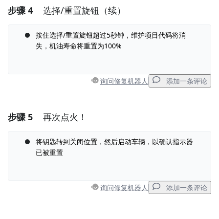
步骤 4
选择/重置旋钮（续）
添加一条评论
按住选择/重置旋钮超过5秒钟，维护项目代码将消
添加评论
失，机油寿命将重置为100%
取消
发帖评论
询问修复机器人
添加一条评论
步骤 5
再次点火！
添加一条评论
将钥匙转到关闭位置，然后启动车辆，以确认指示器
添加评论
已被重置
取消
发帖评论
询问修复机器人
添加一条评论