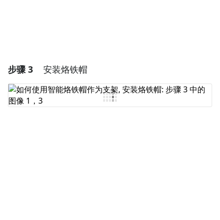
步骤 3
安装烙铁帽