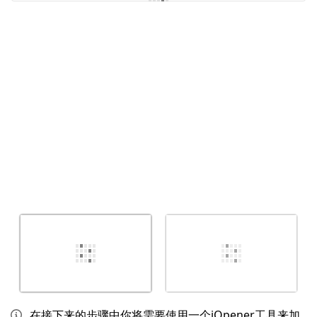
添加评论
取消
发帖评论
在接下来的步骤中你将需要使用一个iOpener工具来加