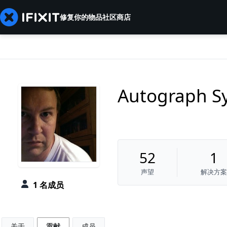
修复你的物品
社区
商店
Autograph S
52
1
声望
解决方案
1 名成员
关于
贡献
成员