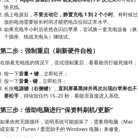
快充线。
插上电源后，
不要去动它，静置充电 1 到 2 个小时
。有时候过
放的电池需要较长时间才能把电压拉回正常水平。
如果充电半小时后依然在闪白苹果，尝试换一套充电设备（换
个插座、线或充电头）继续试。
第二步：强制重启（刷新硬件自检）
在插着充电线的情况下，尝试强制重启，看看能否打破死循环：
按一下
音量 + 键
，立即松开；
按一下
音量 - 键
，立即松开；
长按
电源键（右侧键）
，
直到屏幕黑掉并再次出现白苹果也不
要松手
，持续按住约 15–20 秒，看能否直接进入系统。
第三步：借助电脑进行“保资料刷机/更新”
如果依然无限循环，说明系统可能损坏了，需要用电脑（Mac
或安装了 iTunes / 爱思助手的 Windows 电脑）来修复。