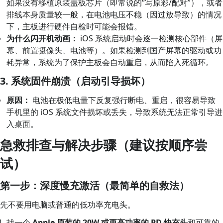
如果没有移植原装盖板芯片（即常说的“写原彩/配对”），或者
排线本身质量较一般，在电池电压不稳（因过放导致）的情况
下，主板进行硬件自检时可能会报错。
为什么闪开机动画：
iOS 系统启动时会逐一检测核心部件（屏
幕、前置摄像头、电池等）。如果检测到国产屏幕的驱动或功
耗异常，系统为了保护主板会自动重启，从而陷入死循环。
3. 系统固件崩溃（启动引导损坏）
原因：
电池在极低电量下反复强行断电、重启，很容易导致
手机里的 iOS 系统文件损坏或丢失，导致系统无法正常引导进
入桌面。
急救排查与解决步骤（建议按顺序尝
试）
第一步：深度慢充激活（最简单的自救法）
先不要用电脑或普通的低功率充电头。
找一个
Apple 原装的 20W 或更高功率的 PD 快充头
和可靠的