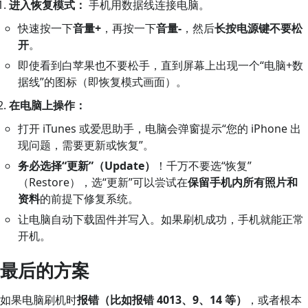
进入恢复模式：
手机用数据线连接电脑。
快速按一下
音量+
，再按一下
音量-
，然后
长按电源键不要松
开
。
即使看到白苹果也不要松手，直到屏幕上出现一个“电脑+数
据线”的图标（即恢复模式画面）。
在电脑上操作：
打开 iTunes 或爱思助手，电脑会弹窗提示“您的 iPhone 出
现问题，需要更新或恢复”。
务必选择“更新”（Update）
！千万不要选“恢复”
（Restore），选“更新”可以尝试在
保留手机内所有照片和
资料
的前提下修复系统。
让电脑自动下载固件并写入。如果刷机成功，手机就能正常
开机。
最后的方案
如果电脑刷机时
报错（比如报错 4013、9、14 等）
，或者根本