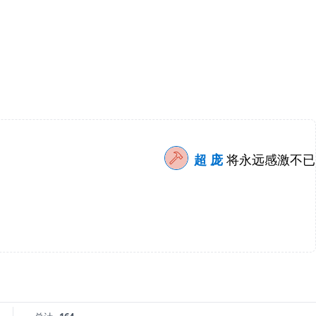
超 庞
将永远感激不已