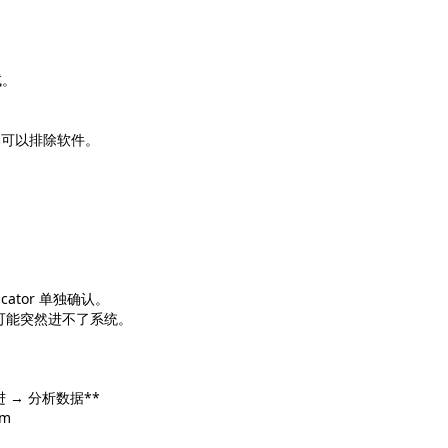
试。
本可以排除软件。
。
icator 单独确认。
话，可能突然进不了系统。
 → 分析数据**
om