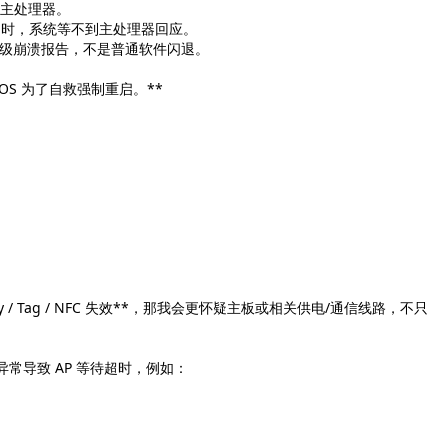
sor，主处理器。
= 看门狗超时，系统等不到主处理器回应。
** = 系统级崩溃报告，不是普通软件闪退。
OS 为了自救强制重启。**
y / Tag / NFC 失效**，那我会更怀疑主板或相关供电/通信线路，不只
异常导致 AP 等待超时，例如：