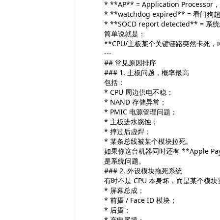
* **AP** = Application Proces
* **watchdog expired** 
* **SOCD report detected
简单说就是：
**CPU/主板某个关键链路突然卡死，i
---
## 常见原因排序
### 1. 主板问题，概率最高
包括：
* CPU 周边供电不稳；
* NAND 存储异常；
* PMIC 电源管理问题；
* 主板进水腐蚀；
* 摔过后虚焊；
* 某条总线被某个模块拉死。
如果你这台机器同时还有 **Apple Pa
是系统问题。
### 2. 外设模块拖死系统
有时不是 CPU 本身坏，而是某个模块
* 屏幕总成；
* 前摄 / Face ID 模块；
* 后摄；
* 充电尾插；