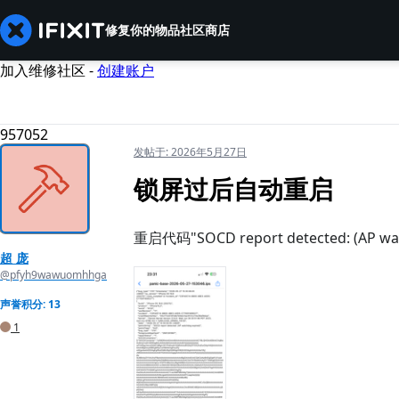
修复你的物品
社区
商店
加入维修社区 -
创建账户
957052
发帖于:
2026年5月27日
锁屏过后自动重启
重启代码"SOCD report detected: (A
超 庞
@pfyh9wawuomhhga
声誉积分: 13
1