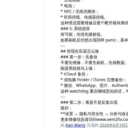
* 电池；
* NFC / 无线充模块；
* 听筒排线、传感器排线。
这种情况需要维修店逐个断开模块测
### 3. 系统损坏
有可能，但优先级较低。
如果刷机后仍然出现同样 panic，基
---
## 你现在应该怎么做
### 第一步：先备份
不要先维修，不要先刷机，先保数据
能进系统就马上做：
* iCloud 备份；
* 或电脑 Finder / iTunes 完整备份；
* 微信、WhatsApp、照片、Authent
这种 watchdog 重启继续恶化的
---
### 第二步：看是不是反复出现
路径：
**设置 → 隐私与安全性 → 分析与改进
更多维修信息请访问www.oem2fix.c
由
Kan Wang
完成的
2026年6月18日