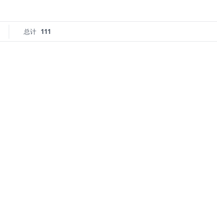
总计
111