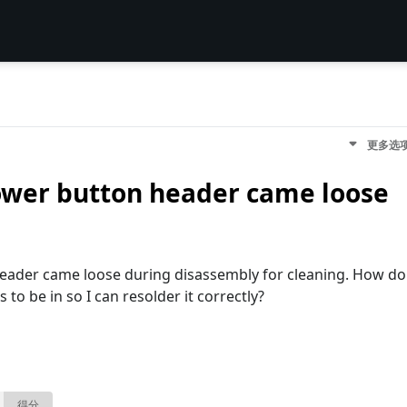
更多选
power button header came loose
header came loose during disassembly for cleaning. How do
to be in so I can resolder it correctly?
得分