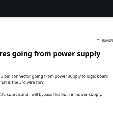
更多选
ires going from power supply
a 3 pin connector going from power supply to logic board.
at is the 3rd wire for?
 DC source and I will bypass this built in power supply.