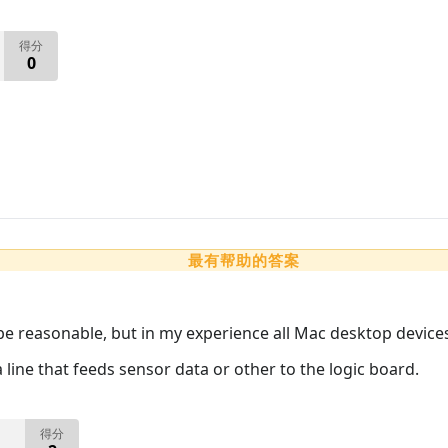
得分
0
最有帮助的答案
be reasonable, but in my experience all Mac desktop device
ta line that feeds sensor data or other to the logic board.
得分