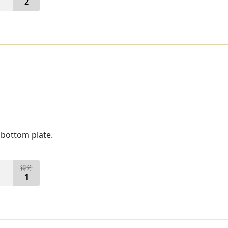
2
m bottom plate.
得分
1