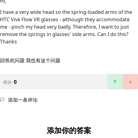
Hi,
I have a very wide head so the spring-loaded arms of the
HTC Vive Flow VR glasses - although they accommodate
me - pinch my head very badly. Therefore, I want to just
remove the springs in glasses' side arms. Can I do this?
Thanks
回答此问题
我也有这个问题
0
得分
添加一条评论
添加你的答案