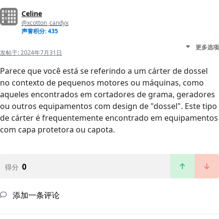
Celine
@xcotton_candyx
声誉积分: 435
更多选项
发帖于:
2024年7月31日
Parece que você está se referindo a um cárter de dossel
no contexto de pequenos motores ou máquinas, como
aqueles encontrados em cortadores de grama, geradores
ou outros equipamentos com design de "dossel". Este tipo
de cárter é frequentemente encontrado em equipamentos
com capa protetora ou capota.
0
得分
添加一条评论