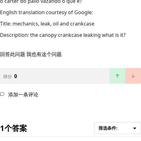
o carter do pálio vazando o que é?
English translation courtesy of Google:
Title: mechanics, leak, oil and crankcase
Description: the canopy crankcase leaking what is it?
回答此问题
我也有这个问题
0
得分
添加一条评论
1个答案
筛选条件: