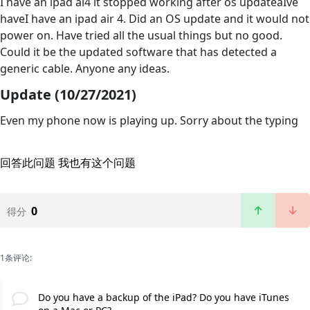
I have an ipad ai4 it stopped working after os updateaIve
haveI have an ipad air 4. Did an OS update and it would not
power on. Have tried all the usual things but no good.
Could it be the updated software that has detected a
generic cable. Anyone any ideas.
Update (10/27/2021)
Even my phone now is playing up. Sorry about the typing
回答此问题
我也有这个问题
0
得分
1条评论:
Do you have a backup of the iPad? Do you have iTunes