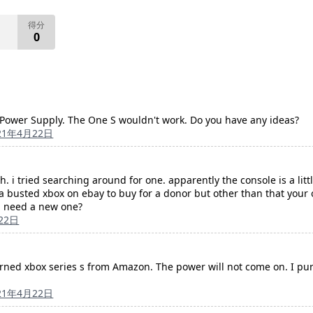
得分
0
S Power Supply. The One S wouldn't work. Do you have any ideas?
21年4月22日
. i tried searching around for one. apparently the console is a litt
a busted xbox on ebay to buy for a donor but other than that your o
u need a new one?
22日
urned xbox series s from Amazon. The power will not come on. I pur
21年4月22日