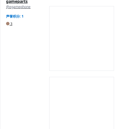
gameparts
@egamephone
声誉积分: 1
3