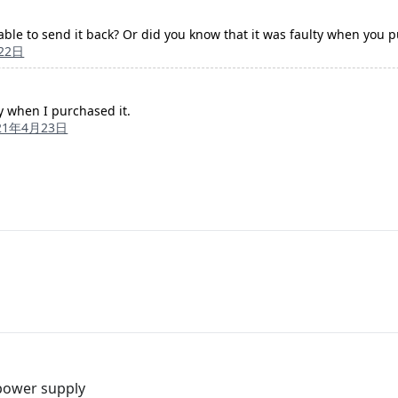
able to send it back? Or did you know that it was faulty when you p
22日
y when I purchased it.
21年4月23日
power supply