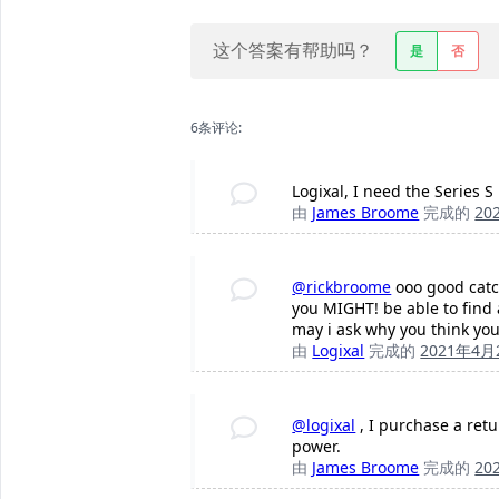
这个答案有帮助吗？
是
否
6条评论:
Logixal, I need the Series 
由
James Broome
完成的
20
@rickbroome
ooo good catch
you MIGHT! be able to find 
may i ask why you think yo
由
Logixal
完成的
2021年4月
@logixal
, I purchase a ret
power.
由
James Broome
完成的
20