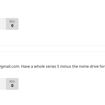
得分
0
gmail.com. Have a whole series S minus the nvme drive for
得分
0