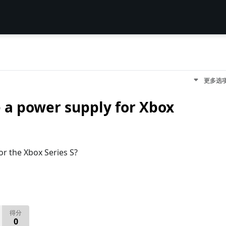
更多选
 a power supply for Xbox
r the Xbox Series S?
得分
0