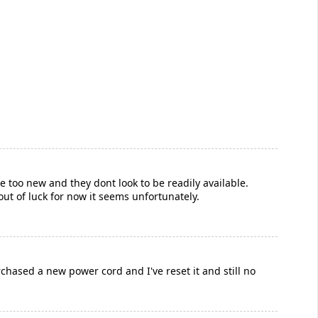
le too new and they dont look to be readily available.
ut of luck for now it seems unfortunately.
chased a new power cord and I've reset it and still no