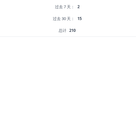
过去 7 天：
2
过去 30 天：
15
总计
210