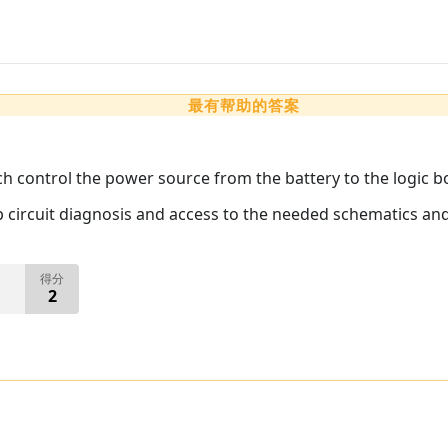
最有帮助的答案
ich control the power source from the battery to the logic b
p circuit diagnosis and access to the needed schematics an
得分
2