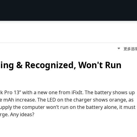
更多选
ing & Recognized, Won't Run
k Pro 13” with a new one from iFixIt. The battery shows up
he mAh increase. The LED on the charger shows orange, as
supply the computer won’t run on the battery alone, it must
rge. Any ideas?