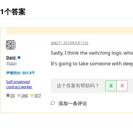
1个答案
发帖于:
2019年6月11日
Sadly, I think the switching logic wh
DanJ
It’s going to take someone with dee
@danj
声誉积分: 501.8千
Self employed
这个答案有帮助吗？
是
否
contract worker
35
345
977
添加一条评论