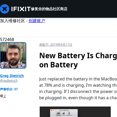
修复你的物品
社区
商店
加入维修社区 -
创建账户
572468
发帖于:
2019年6月11日
New Battery Is Charg
on Battery
Greg Dietrich
Just replaced the battery in the MacBoo
@gadietrich
at 78% and is charging, I’m watching t
声誉积分: 37
in charging. If I disconnect the power 
2
be plugged in, even though it has a cha