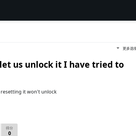
更多选
et us unlock it I have tried to
d resetting it won't unlock
得分
0