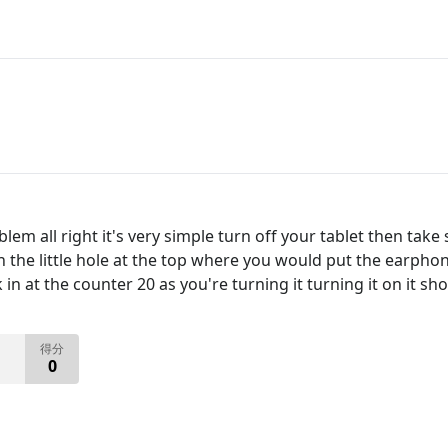
oblem all right it's very simple turn off your tablet then t
 the little hole at the top where you would put the earphone
 in at the counter 20 as you're turning it turning it on it sh
得分
0