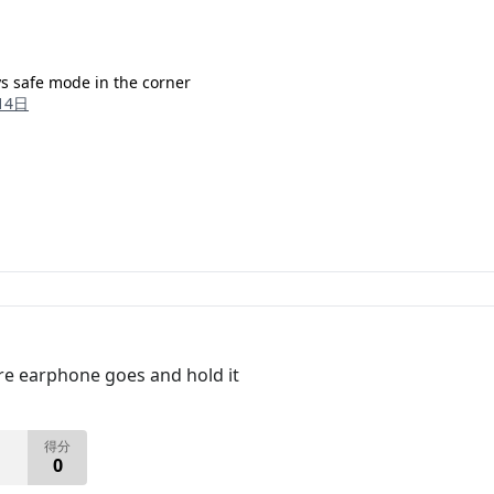
ays safe mode in the corner
14日
ere earphone goes and hold it
得分
0