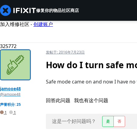
修复你的物品
社区
商店
加入维修社区 -
创建账户
325772
发帖于:
2016年7月23日
How do I turn safe m
Safe mode came on and now I have no 
jamooe48
@jamooe48
回答此问题
我也有这个问题
声誉积分: 25
1
1
这是一个好问题吗？
是
否