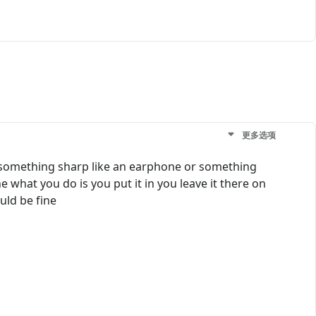
更多选项
ake something sharp like an earphone or something
 what you do is you put it in you leave it there on
ould be fine