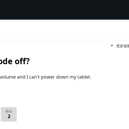
更多选
ode off?
volume and I can't power down my tablet.
得分
2