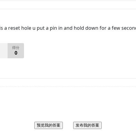
 a reset hole u put a pin in and hold down for a few secon
得分
0
预览我的答案
发布我的答案