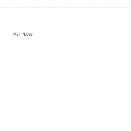
总计
1,098