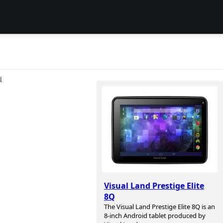
项
Visual Land Prestige Elite
8Q
The Visual Land Prestige Elite 8Q is an
8-inch Android tablet produced by