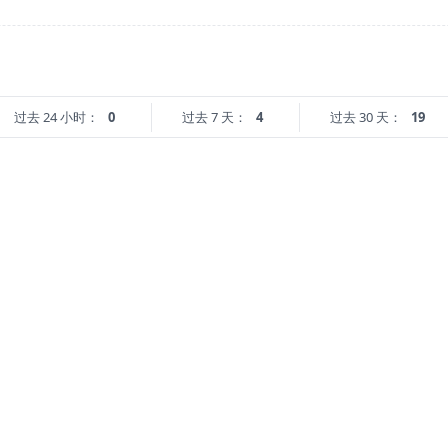
过去 24 小时：
0
过去 7 天：
4
过去 30 天：
19