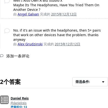
Well I Also Own A Blu Studio X
Maybe Its The Headphones, Have You Tried Them On
Another Device ?
由
Angel Galvan
完成的
2015年12月12日
No. if it's an issue with the headphones, then 5+ pairs
that work on other devices have the problem. thanks
anyway
由
Alex Grudzinski
完成的
2015年12月12日
添加一条评论
2个答案
筛选条件:
Daniel Reis
@danielreis
声誉积分: 13