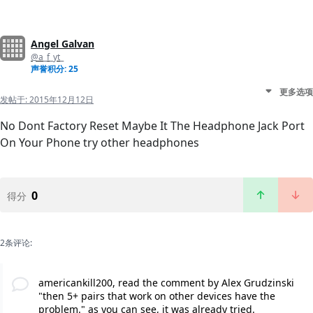
Angel Galvan
@a_f_yt_
声誉积分: 25
更多选项
发帖于:
2015年12月12日
No Dont Factory Reset Maybe It The Headphone Jack Port
On Your Phone try other headphones
0
得分
2条评论:
americankill200, read the comment by Alex Grudzinski
"then 5+ pairs that work on other devices have the
problem." as you can see, it was already tried.