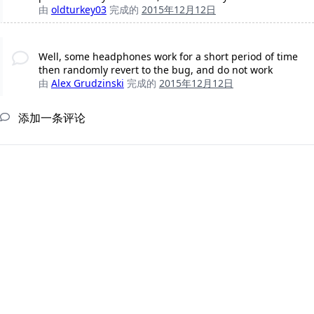
由
oldturkey03
完成的
2015年12月12日
Well, some headphones work for a short period of time
then randomly revert to the bug, and do not work
由
Alex Grudzinski
完成的
2015年12月12日
添加一条评论