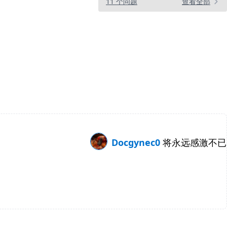
11 个问题
查看全部
Docgynec0
将永远感激不已