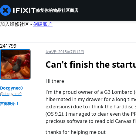
修复你的物品
社区
商店
加入维修社区 -
创建账户
241799
发帖于:
2015年7月12日
Can't finish the star
Hi there
Docgynec0
i'm the proud owner of a G3 Lombard (
@docgynec0
hibernated in my drawer for a long time
声誉积分: 1
extensions) due to i think the harddisc
(OS 9.2). I managed to clear even the 
precious software to read old Canvas fi
thanks for helping me out