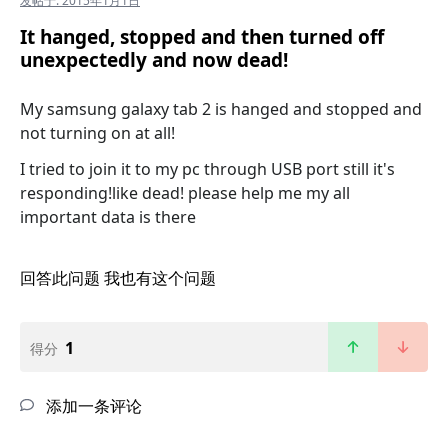
发帖于:
2015年1月1日
It hanged, stopped and then turned off
unexpectedly and now dead!
My samsung galaxy tab 2 is hanged and stopped and
not turning on at all!
I tried to join it to my pc through USB port still it's
responding!like dead! please help me my all
important data is there
回答此问题
我也有这个问题
1
得分
添加一条评论