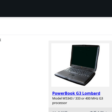
项
PowerBook G3 Lombard
Model M5343 / 333 or 400 MHz G3
processor