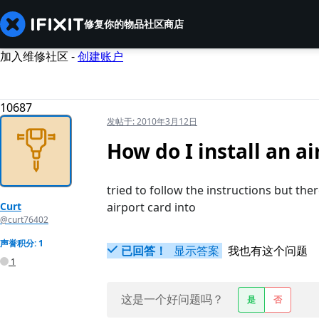
修复你的物品
社区
商店
加入维修社区 -
创建账户
10687
发帖于:
2010年3月12日
How do I install an ai
tried to follow the instructions but th
Curt
airport card into
@curt76402
声誉积分: 1
已回答！
显示答案
我也有这个问题
1
这是一个好问题吗？
是
否