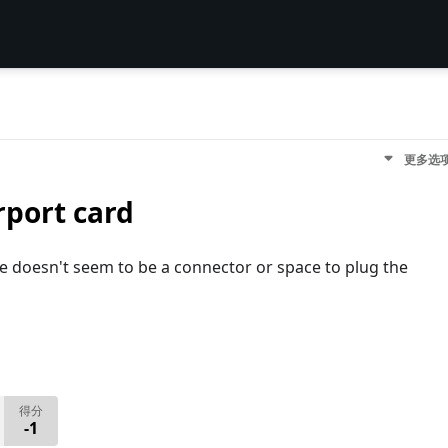
更多选
rport card
ere doesn't seem to be a connector or space to plug the
得分
-1