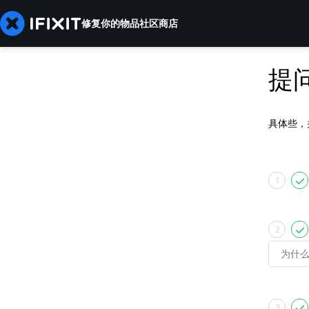
修复你的物品
社区
商店
提
具体些，
1
2
3